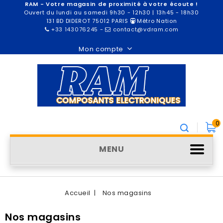
RAM - Votre magasin de proximité à votre écoute !
Ouvert du lundi au samedi 9h30 - 12h30 | 13h45 - 18h30
131 BD DIDEROT 75012 PARIS
Métro Nation
+33 143076245
-
contact@vdram.com
Mon compte
0
MENU
Accueil
Nos magasins
Nos magasins