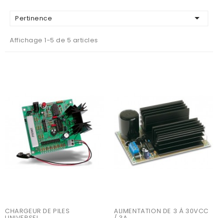

Pertinence
Affichage 1-5 de 5 articles
AJOUTER AU PANIER
AJOUTER AU PANIER
CHARGEUR DE PILES 
ALIMENTATION DE 3 À 30VCC 
UNIVERSEL
/ 3A