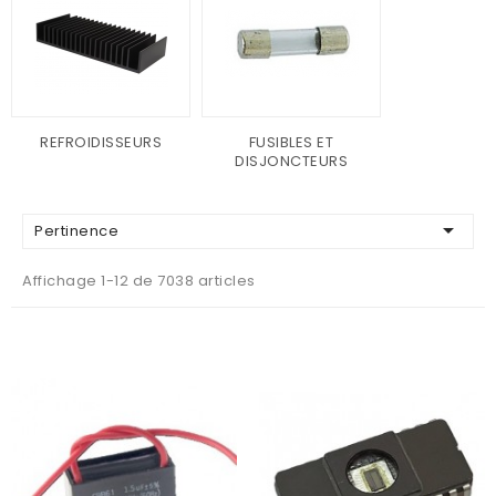
REFROIDISSEURS
FUSIBLES ET
DISJONCTEURS

Pertinence
Affichage 1-12 de 7038 articles
AJOUTER AU PANIER
AJOUTER AU PANIER