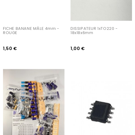
FICHE BANANE MÂLE 4mm - 
DISSIPATEUR 1xTO220 - 
ROUGE
18x18x6mm
1,50 €
1,00 €
AJOUTER AU PANIER
AJOUTER AU PANIER