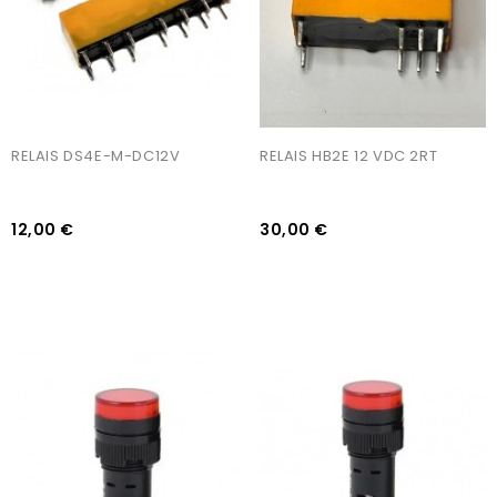
RELAIS DS4E-M-DC12V
RELAIS HB2E 12 VDC 2RT
12,00 €
30,00 €
AJOUTER AU PANIER
AJOUTER AU PANIER