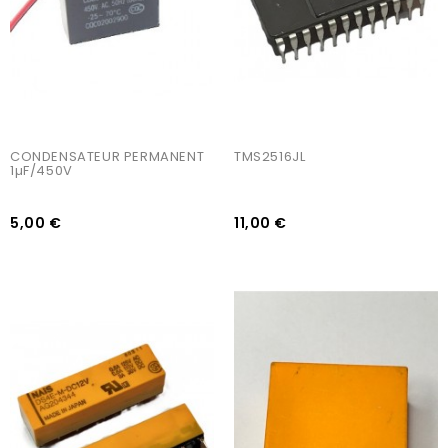
CONDENSATEUR PERMANENT 
TMS2516JL
1µF/450V
5,00 €
11,00 €
AJOUTER AU PANIER
AJOUTER AU PANIER