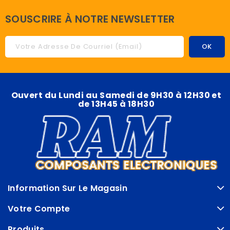
SOUSCRIRE À NOTRE NEWSLETTER
Ouvert du Lundi au Samedi de 9H30 à 12H30 et
de 13H45 à 18H30
Information Sur Le Magasin
Votre Compte
Produits