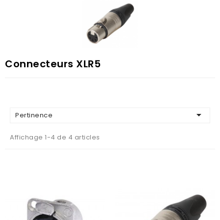
Connecteurs XLR5

Pertinence
Affichage 1-4 de 4 articles
AJOUTER AU PANIER
AJOUTER AU PANIER