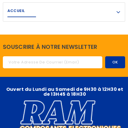
ACCUEIL
SOUSCRIRE À NOTRE NEWSLETTER
Ouvert du Lundi au Samedi de 9H30 à 12H30 et
de 13H45 à 18H30