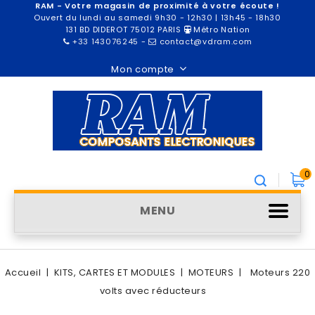
RAM - Votre magasin de proximité à votre écoute !
Ouvert du lundi au samedi 9h30 - 12h30 | 13h45 - 18h30
131 BD DIDEROT 75012 PARIS
Métro Nation
+33 143076245
-
contact@vdram.com
Mon compte
0
MENU
Accueil
KITS, CARTES ET MODULES
MOTEURS
Moteurs 220
volts avec réducteurs