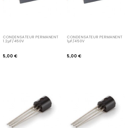
CONDENSATEUR PERMANENT 
CONDENSATEUR PERMANENT 
1.2µF/450V
1µF/450V
5,00 €
5,00 €
AJOUTER AU PANIER
AJOUTER AU PANIER