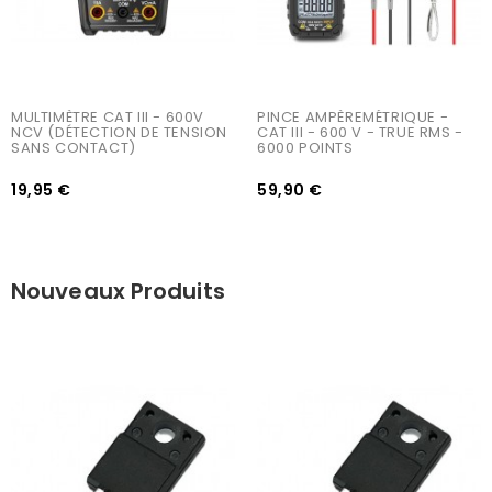
MULTIMÈTRE CAT III - 600V 
PINCE AMPÈREMÉTRIQUE - 
NCV (DÉTECTION DE TENSION 
CAT III - 600 V - TRUE RMS - 
SANS CONTACT)
6000 POINTS
19,95 €
59,90 €
Nouveaux Produits
AJOUTER AU PANIER
AJOUTER AU PANIER