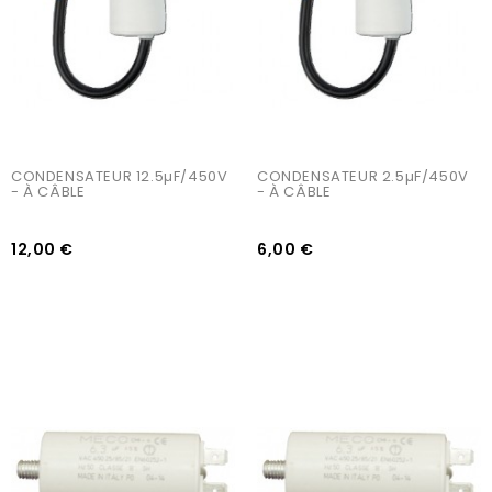
CONDENSATEUR 12.5µF/450V 
CONDENSATEUR 2.5µF/450V 
- À CÂBLE
- À CÂBLE
12,00 €
6,00 €
AJOUTER AU PANIER
AJOUTER AU PANIER