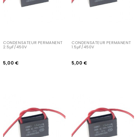
CONDENSATEUR PERMANENT 
CONDENSATEUR PERMANENT 
2.5µF/450V
1.5µF/450V
5,00 €
5,00 €
AJOUTER AU PANIER
AJOUTER AU PANIER