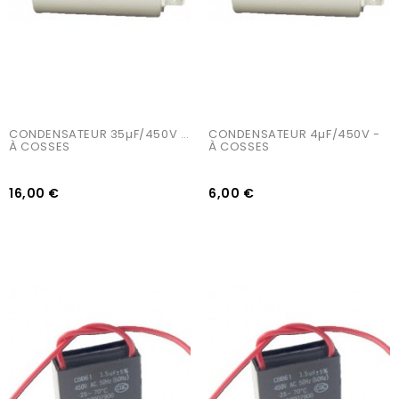
CONDENSATEUR 35µF/450V - 
CONDENSATEUR 4µF/450V - 
À COSSES
À COSSES
16,00 €
6,00 €
AJOUTER AU PANIER
AJOUTER AU PANIER