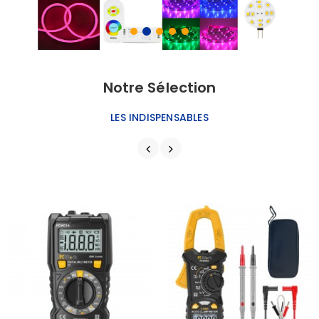
Notre Sélection
LES INDISPENSABLES
AJOUTER AU PANIER
AJOUTER AU PANIER