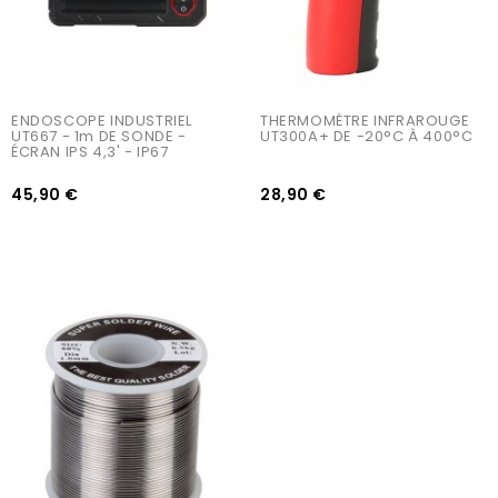
ENDOSCOPE INDUSTRIEL 
THERMOMÈTRE INFRAROUGE 
UT667 - 1m DE SONDE - 
UT300A+ DE -20°C À 400°C
ÉCRAN IPS 4,3' - IP67
45,90 €
28,90 €
AJOUTER AU PANIER