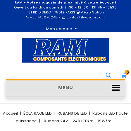
RAM - Votre magasin de proximité à votre écoute !
Ouvert du lundi au samedi 9h30 - 12h30 | 13h45 - 18h30
131 BD DIDEROT 75012 PARIS
Métro Nation
+33 143076245
-
contact@vdram.com
Mon compte
0
MENU
Accueil
ÉCLAIRAGE LED
RUBANS DE LED
Rubans LED haute
puissance
Rubans 24V - 240 LED/m - 19W/m