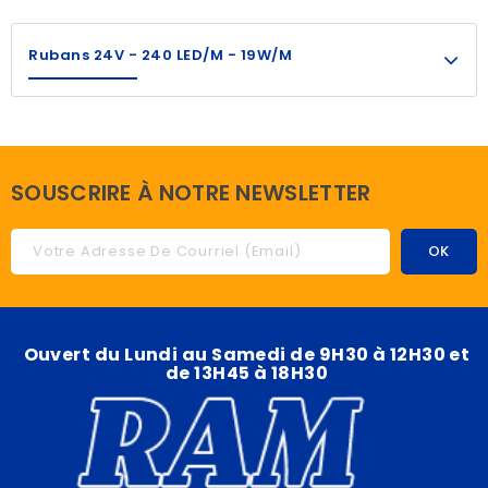
Rubans 24V - 240 LED/m - 19W/m
SOUSCRIRE À NOTRE NEWSLETTER
Ouvert du Lundi au Samedi de 9H30 à 12H30 et
de 13H45 à 18H30