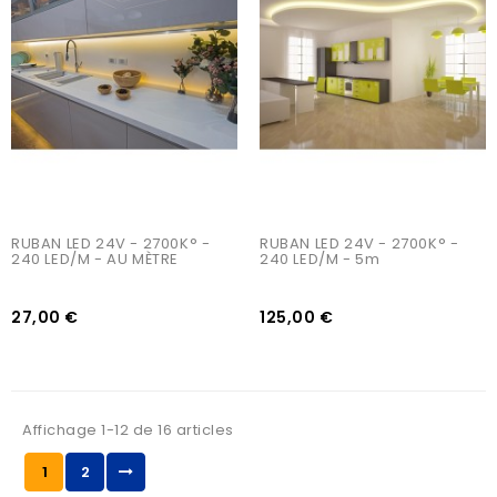
AJOUTER AU PANIER
AJOUTER AU PANIER
RUBAN LED 24V - 2700K° - 
RUBAN LED 24V - 2700K° - 
240 LED/m - AU MÈTRE
240 LED/m - 5m
27,00 €
125,00 €
Affichage 1-12 de 16 articles
1
2