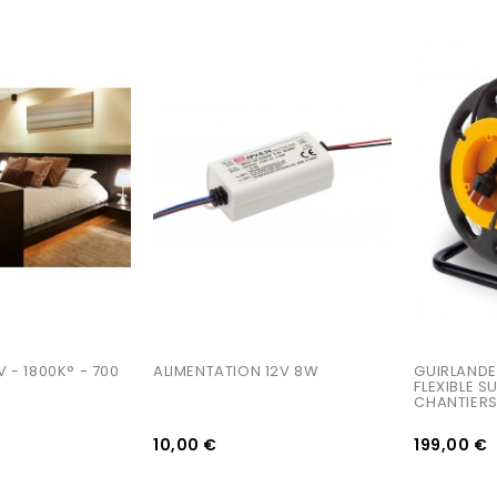
AJOUTER AU PANIER
AJOUTER AU PANIER
 - 1800K° - 700 
ALIMENTATION 12V 8W
GUIRLANDE
FLEXIBLE 
CHANTIERS
10,00 €
199,00 €