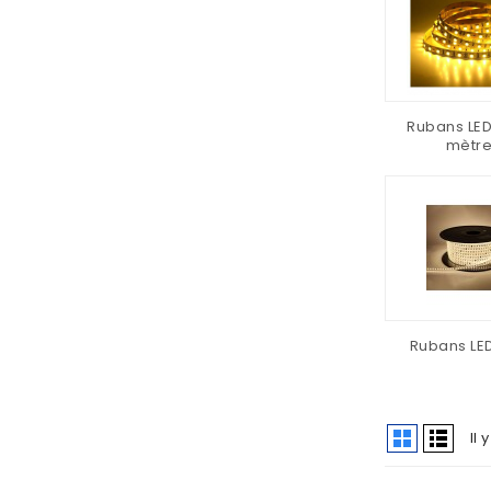
Rubans LED
mètr
Rubans LE
Il 