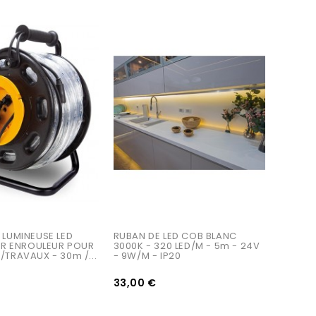
AJOUTER AU PANIER
 LUMINEUSE LED 
RUBAN DE LED COB BLANC 
SUR ENROULEUR POUR 
3000K - 320 LED/m - 5m - 24V 
/TRAVAUX - 30m /...
- 9W/m - IP20
33,00 €