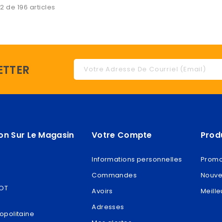
2 de 196 articles
ETTER
on Sur Le Magasin
Votre Compte
Prod
Informations personnelles
Promo
Commandes
Nouve
ROT
Avoirs
Meille
Adresses
opolitaine