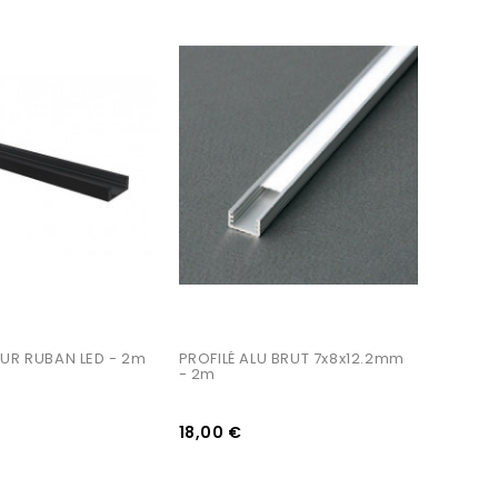
AJOUTER AU PANIER
OUR RUBAN LED - 2m 
PROFILÉ ALU BRUT 7x8x12.2mm 
- 2m
18,00 €