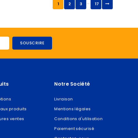
…
1
2
3
17
uits
Notre Société
tions
Livraison
aux produits
Mentions légales
ures ventes
Conditions d'utilisation
Paiement sécurisé