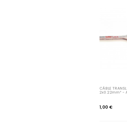
AJOUTER AU PANIER
CÂBLE TRANSL
2x0.22mm² - 
1,00 €