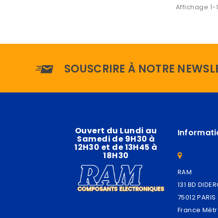
Affichage 1-1
SOUSCRIRE À NOTRE NEWSL
Ouvert du Lundi au
Informati
Samedi de 9H30 à
12H30 et de 13H45 à
18H30
RAM
131 BD DIDE
75012 PARIS
France Métr