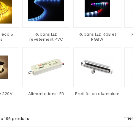
 éco 5
Rubans LED
Rubans LED RGB et
es
revêtement PVC
RGBW
D 220V
Alimentations LED
Profilés en aluminium
Trier
y a 196 produits