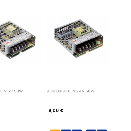
AJOUTER AU PANIER
ION 5V 50W
ALIMENTATION 24V 50W
19,00 €