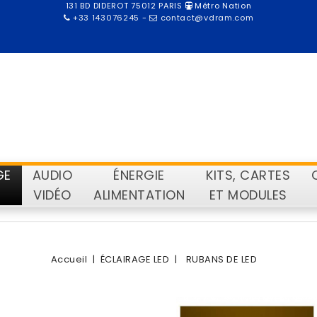
131 BD DIDEROT 75012 PARIS
Métro Nation
+33 143076245
-
contact@vdram.com
GE
AUDIO
ÉNERGIE
KITS, CARTES
VIDÉO
ALIMENTATION
ET MODULES
Accueil
ÉCLAIRAGE LED
RUBANS DE LED