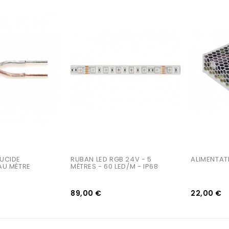
AJOUTER AU PANIER
AJOUTER AU PANIER
UCIDE 
RUBAN LED RGB 24V - 5 
ALIMENTAT
AU MÈTRE
MÈTRES - 60 LED/m - IP68
89,00 €
22,00 €