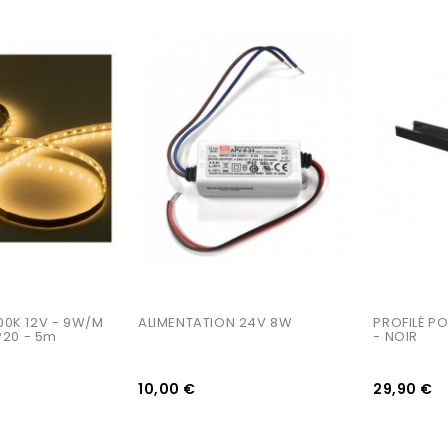
AJOUTER AU PANIER
AJOUTER AU PANIER
00K 12V - 9W/m 
ALIMENTATION 24V 8W
PROFILÉ P
IP20 - 5m
- NOIR
10,00 €
29,90 €