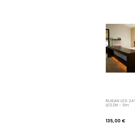
AJOUTER AU PANIER
RUBAN LED 24V
LED/m - 5m
135,00 €