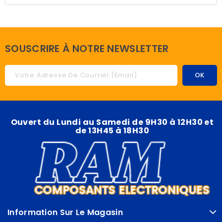
SOUSCRIRE À NOTRE NEWSLETTER
Ouvert du Lundi au Samedi de 9H30 à 12H30 et
de 13H45 à 18H30
Information Sur Le Magasin