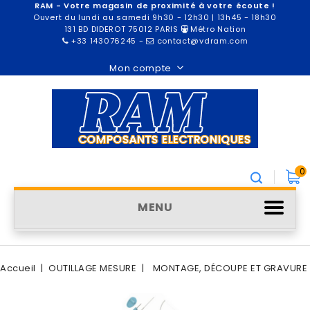
RAM - Votre magasin de proximité à votre écoute !
Ouvert du lundi au samedi 9h30 - 12h30 | 13h45 - 18h30
131 BD DIDEROT 75012 PARIS
Métro Nation
+33 143076245
-
contact@vdram.com
Mon compte
0
MENU
Accueil
OUTILLAGE MESURE
MONTAGE, DÉCOUPE ET GRAVURE