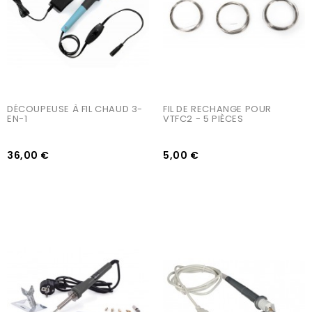
DÉCOUPEUSE À FIL CHAUD 3-
FIL DE RECHANGE POUR 
EN-1
VTFC2 - 5 PIÈCES
36,00 €
5,00 €
AJOUTER AU PANIER
AJOUTER AU PANIER