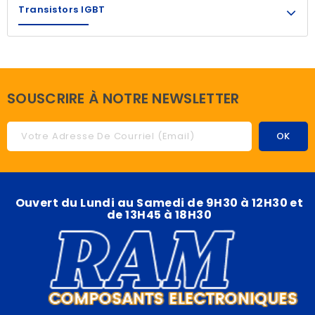
Transistors IGBT
SOUSCRIRE À NOTRE NEWSLETTER
Ouvert du Lundi au Samedi de 9H30 à 12H30 et
de 13H45 à 18H30