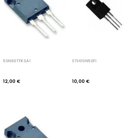
50N60TFKSA1
STHI10N50FI
12,00 €
10,00 €
AJOUTER AU PANIER