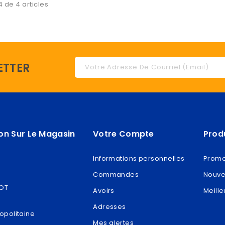
4 de 4 articles
ETTER
on Sur Le Magasin
Votre Compte
Prod
Informations personnelles
Promo
Commandes
Nouve
ROT
Avoirs
Meille
Adresses
opolitaine
Mes alertes