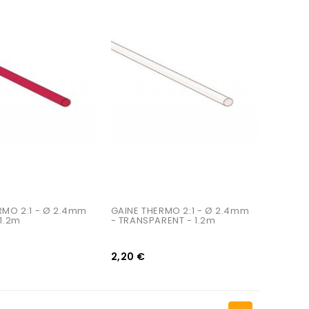
AJOUTER AU PANIER
RMO 2:1 - Ø 2.4mm 
GAINE THERMO 2:1 - Ø 2.4mm 
1.2m
- TRANSPARENT - 1.2m
2,20 €