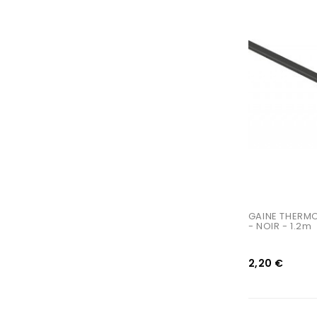
AJOUTER AU PANIER
GAINE THERMO
- NOIR - 1.2m
2,20 €