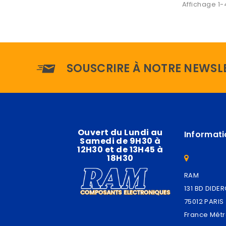
Affichage 1-
SOUSCRIRE À NOTRE NEWSL
Ouvert du Lundi au
Informati
Samedi de 9H30 à
12H30 et de 13H45 à
18H30
RAM
131 BD DIDE
75012 PARIS
France Métr