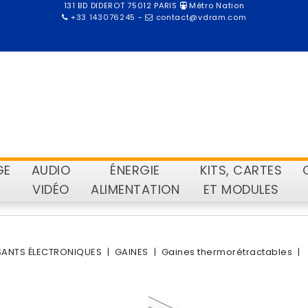
131 BD DIDEROT 75012 PARIS
Métro Nation
+33 143076245
-
contact@vdram.com
GE
AUDIO
ÉNERGIE
KITS, CARTES
VIDÉO
ALIMENTATION
ET MODULES
ANTS ÉLECTRONIQUES
GAINES
Gaines thermorétractables