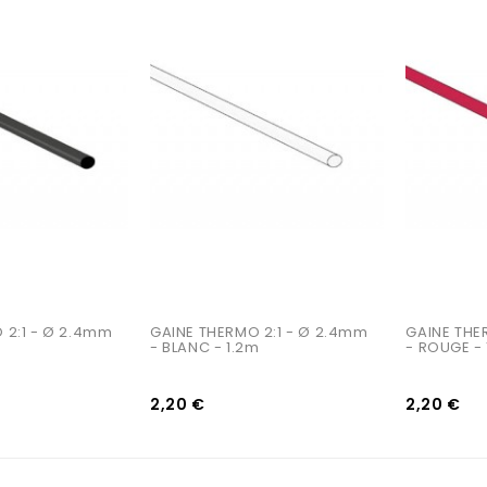
AJOUTER AU PANIER
AJOUTER AU PANIER
 2:1 - Ø 2.4mm 
GAINE THERMO 2:1 - Ø 2.4mm 
GAINE THE
- BLANC - 1.2m
- ROUGE - 
2,20 €
2,20 €