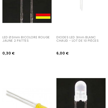
LED Ø3mm BICOLORE ROUGE 
DIODES LED 3mm BLANC 
JAUNE 2 PATTES
CHAUD - LOT DE 10 PIÈCES
0,30 €
6,00 €
AJOUTER AU PANIER
AJOUTER AU PANIER