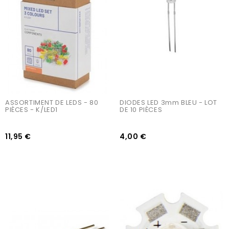
ASSORTIMENT DE LEDS - 80 
DIODES LED 3mm BLEU - LOT 
PIÈCES - K/LED1
DE 10 PIÈCES
11,95 €
4,00 €
AJOUTER AU PANIER
AJOUTER AU PANIER