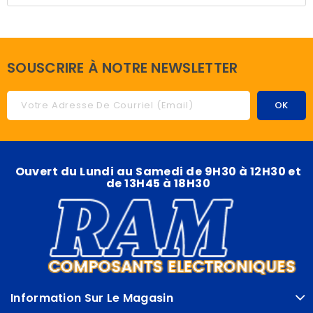
SOUSCRIRE À NOTRE NEWSLETTER
Ouvert du Lundi au Samedi de 9H30 à 12H30 et
de 13H45 à 18H30
Information Sur Le Magasin