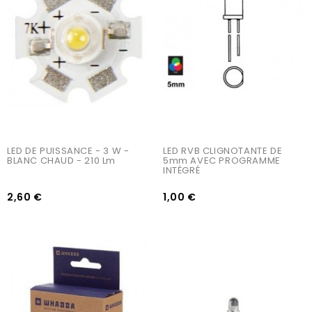
AJOUTER AU PANIER
AJOUTER AU PANIER
LED DE PUISSANCE - 3 W - 
LED RVB CLIGNOTANTE DE 
BLANC CHAUD - 210 Lm
5mm AVEC PROGRAMME 
INTÉGRÉ
2,60 €
1,00 €
AJOUTER AU PANIER
AJOUTER AU PANIER