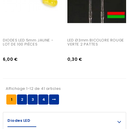
DIODES LED 5mm JAUNE - 
LED Ø3mm BICOLORE ROUGE 
LOT DE 100 PIÈCES
VERTE 2 PATTES
6,00 €
0,30 €
Affichage 1-12 de 41 articles
1
2
3
4
Diodes LED