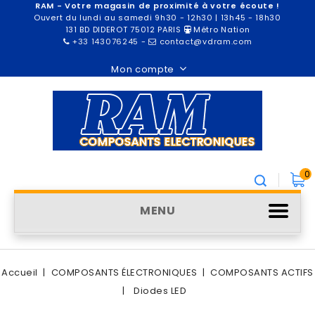
RAM - Votre magasin de proximité à votre écoute !
Ouvert du lundi au samedi 9h30 - 12h30 | 13h45 - 18h30
131 BD DIDEROT 75012 PARIS
Métro Nation
+33 143076245
-
contact@vdram.com
Mon compte
0
MENU
Accueil
COMPOSANTS ÉLECTRONIQUES
COMPOSANTS ACTIFS
Diodes LED