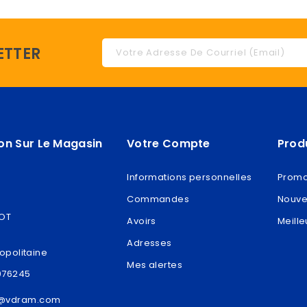
ETTER
on Sur Le Magasin
Votre Compte
Prod
Informations personnelles
Promo
Commandes
Nouve
ROT
Avoirs
Meille
Adresses
opolitaine
Mes alertes
076245
t@vdram.com