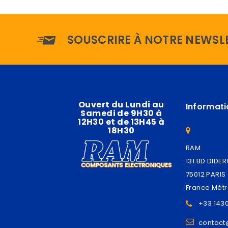
SOUSCRIRE À NOTRE NEWSL
Ouvert du Lundi au
Informati
Samedi de 9H30 à
12H30 et de 13H45 à
18H30
RAM
131 BD DIDE
75012 PARIS
France Métr
+33 143
contac