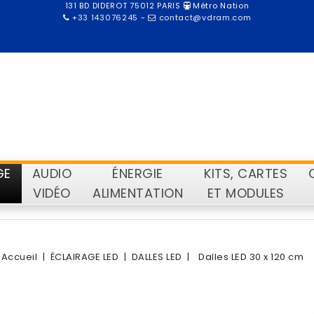
131 BD DIDEROT 75012 PARIS
Métro Nation
+33 143076245
-
contact@vdram.com
GE
AUDIO
ÉNERGIE
KITS, CARTES
VIDÉO
ALIMENTATION
ET MODULES
Accueil
ÉCLAIRAGE LED
DALLES LED
Dalles LED 30 x 120 cm