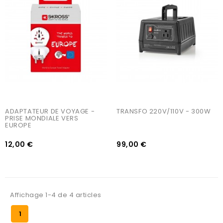
AJOUTER AU PANIER
AJOUTER AU PANIER
ADAPTATEUR DE VOYAGE - 
TRANSFO 220V/110V - 300W
PRISE MONDIALE VERS 
EUROPE
12,00 €
99,00 €
Affichage 1-4 de 4 articles
1