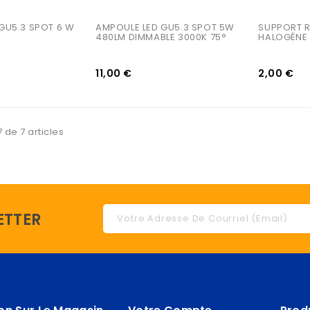
GU5.3 SPOT 6 W 
AMPOULE LED GU5.3 SPOT 5W 
SUPPORT R
480LM DIMMABLE 3000K 75°
HALOGÈNE
11,00 €
2,00 €
 de 7 articles
ETTER