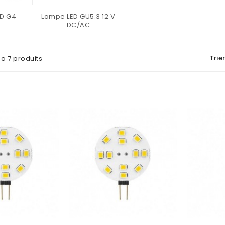
D G4
Lampe LED GU5.3 12 V
DC/AC
Trier
y a 7 produits
AJOUTER AU PANIER
AJOUTER AU PANIER