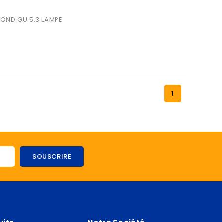
OND GU 5,3 LAMPE 
1