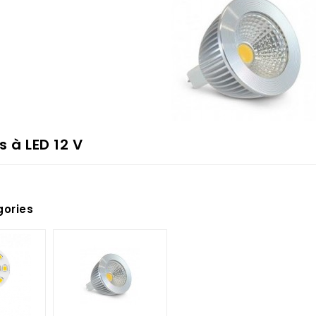
 à LED 12 V
ories