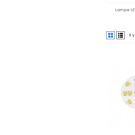
Lampe LE
Il 
AJOUTER AU PANIER