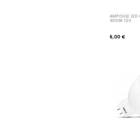
AMPOULE LED 
3000K 12V
6,00 €
AJOUTER AU PANIER