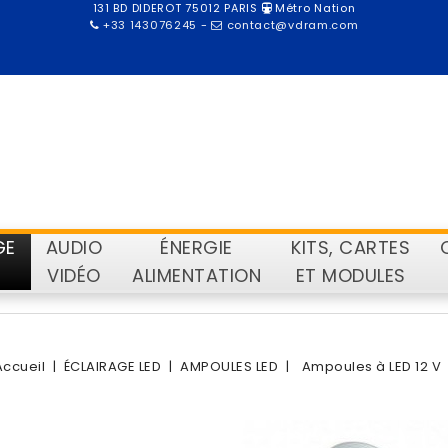
131 BD DIDEROT 75012 PARIS
Métro Nation
+33 143076245
-
contact@vdram.com
GE
AUDIO
ÉNERGIE
KITS, CARTES
VIDÉO
ALIMENTATION
ET MODULES
Accueil
ÉCLAIRAGE LED
AMPOULES LED
Ampoules à LED 12 V