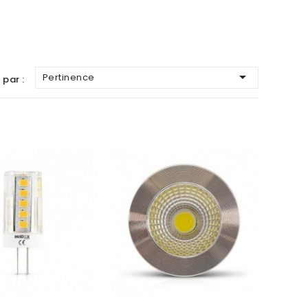

Pertinence
 par :
AJOUTER AU PANIER