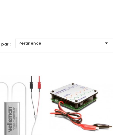

Pertinence
 par :
AJOUTER AU PANIER