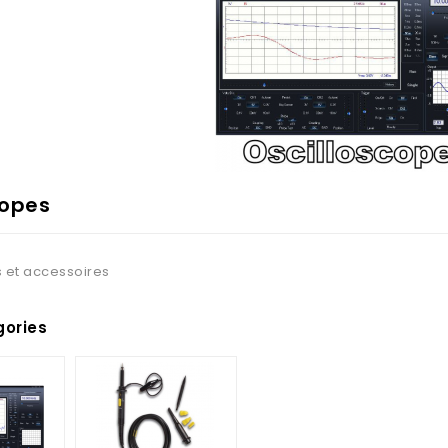
copes
 et accessoires
ories