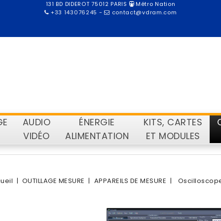
131 BD DIDEROT 75012 PARIS
Métro Nation
+33 143076245
-
contact@vdram.com
GE
AUDIO
ÉNERGIE
KITS, CARTES
VIDÉO
ALIMENTATION
ET MODULES
ueil
OUTILLAGE MESURE
APPAREILS DE MESURE
Oscilloscop