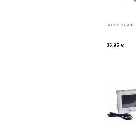
SONDE OSCIL
35,95 €
AJOUTER AU PANIER