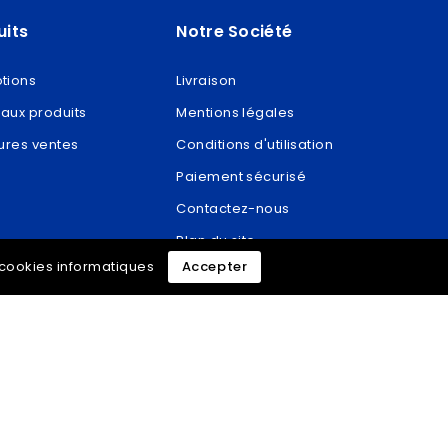
uits
Notre Société
tions
Livraison
aux produits
Mentions légales
ures ventes
Conditions d'utilisation
Paiement sécurisé
Contactez-nous
Plan du site
e cookies informatiques
Accepter
Magasins