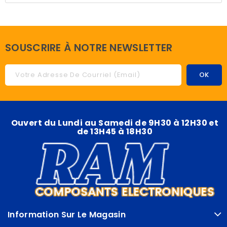
SOUSCRIRE À NOTRE NEWSLETTER
Ouvert du Lundi au Samedi de 9H30 à 12H30 et
de 13H45 à 18H30
Information Sur Le Magasin