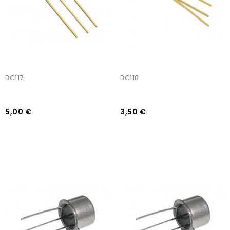
BC117
BC118
5,00 €
3,50 €
AJOUTER AU PANIER
AJOUTER AU PANIER