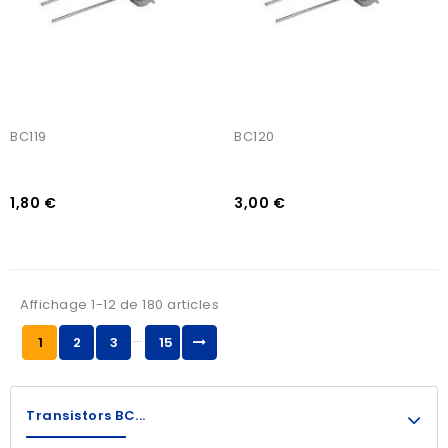
BC119
BC120
1,80 €
3,00 €
Affichage 1-12 de 180 articles
…
1
2
3
15
Transistors BC...