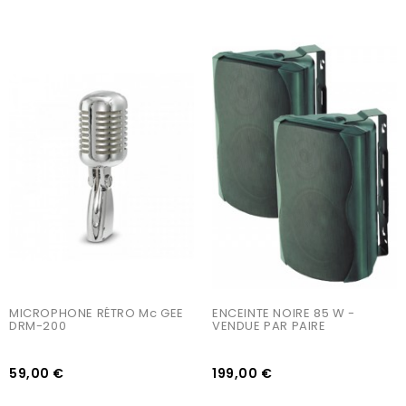
AJOUTER AU PANIER
AJOUTER AU PANIER
MICROPHONE RÉTRO Mc GEE 
ENCEINTE NOIRE 85 W - 
DRM-200
VENDUE PAR PAIRE
59,00 €
199,00 €