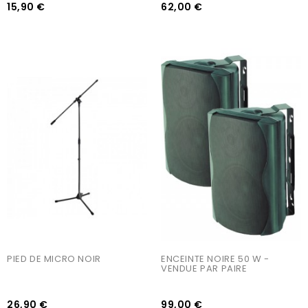
15,90 €
62,00 €
AJOUTER AU PANIER
AJOUTER AU PANIER
PIED DE MICRO NOIR
ENCEINTE NOIRE 50 W - 
VENDUE PAR PAIRE
26,90 €
99,00 €