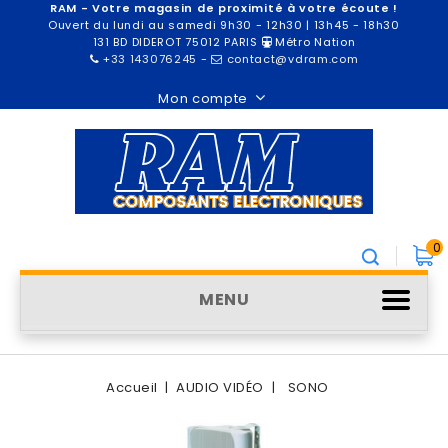
RAM - Votre magasin de proximité à votre écoute !
Ouvert du lundi au samedi 9h30 - 12h30 | 13h45 - 18h30
131 BD DIDEROT 75012 PARIS
Métro Nation
+33 143076245
-
contact@vdram.com
Mon compte
0
MENU
Accueil
AUDIO VIDÉO
SONO