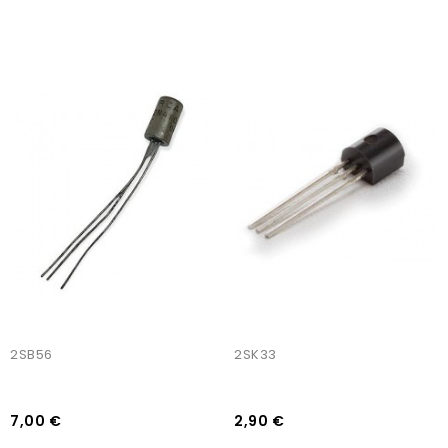
AJOUTER AU PANIER
AJOUTER AU PANIER
2SB56
2SK33
7,00 €
2,90 €