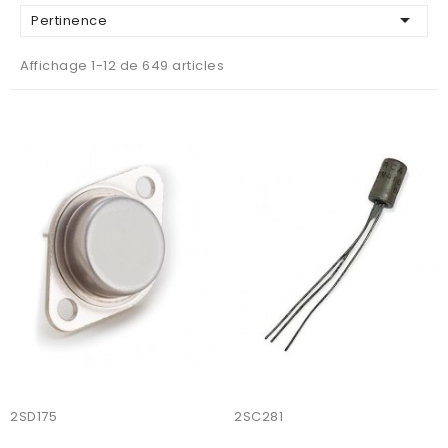

Pertinence
Affichage 1-12 de 649 articles
AJOUTER AU PANIER
AJOUTER AU PANIER
2SD175
2SC281