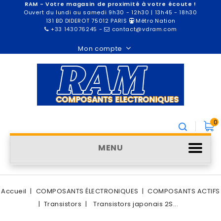
RAM - Votre magasin de proximité à votre écoute !
Ouvert du lundi au samedi 9h30 - 12h30 | 13h45 - 18h30
131 BD DIDEROT 75012 PARIS
Métro Nation
+33 143076245
-
contact@vdram.com
Mon compte
0
MENU
Accueil
COMPOSANTS ÉLECTRONIQUES
COMPOSANTS ACTIFS
Transistors
Transistors japonais 2S...