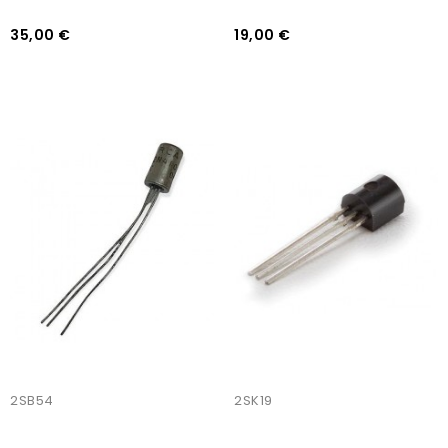
35,00 €
19,00 €
AJOUTER AU PANIER
AJOUTER AU PANIER
2SB54
2SK19