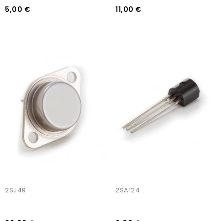
5,00 €
11,00 €
AJOUTER AU PANIER
AJOUTER AU PANIER
2SJ49
2SA124