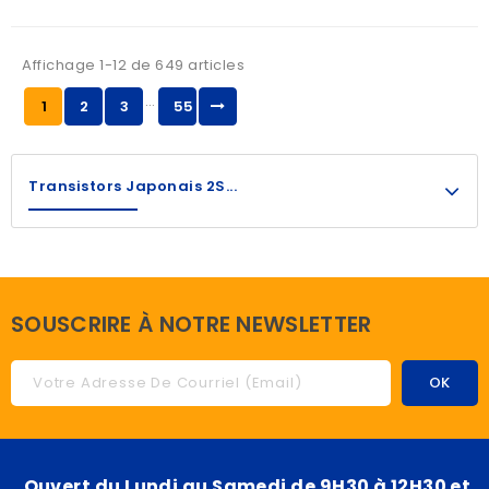
Affichage 1-12 de 649 articles
…
1
2
3
55
Transistors Japonais 2S...
SOUSCRIRE À NOTRE NEWSLETTER
Ouvert du Lundi au Samedi de 9H30 à 12H30 et