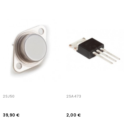
AJOUTER AU PANIER
AJOUTER AU PANIER
2SJ50
2SA473
39,90 €
2,00 €