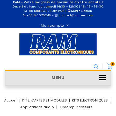
RAM - Votre magasin de proximité à votre écoute !
Ouvert du lundi au samedi 9h30 - 12h30 | 13h45 - 18h30
131 BD DIDEROT 75012 PARIS
Métro Nation
+33 143076245
-
contact@vdram.com
Mon compte
0
MENU
Accueil
KITS, CARTES ET MODULES
KITS ÉLECTRONIQUES
Applications audio
Préamplificateurs