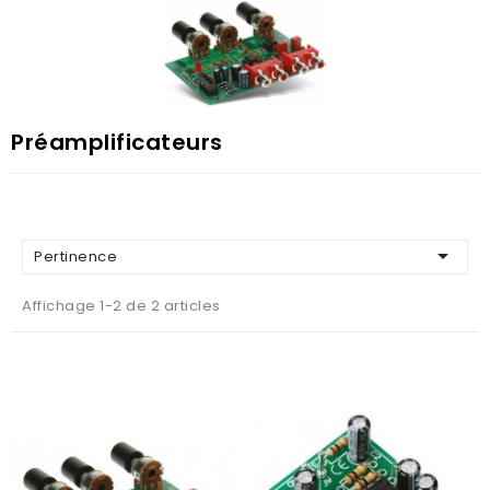
Préamplificateurs

Pertinence
Affichage 1-2 de 2 articles
AJOUTER AU PANIER
AJOUTER AU PANIER