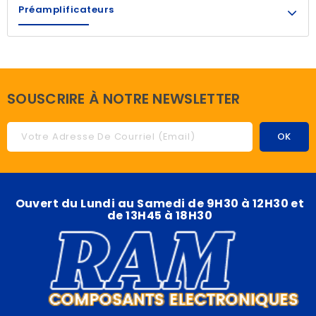
Préamplificateurs
SOUSCRIRE À NOTRE NEWSLETTER
Ouvert du Lundi au Samedi de 9H30 à 12H30 et
de 13H45 à 18H30