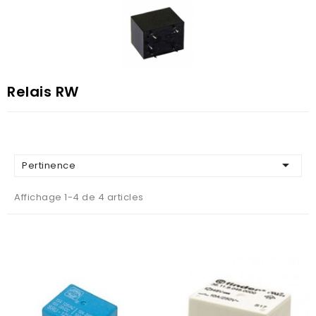
Relais RW

Pertinence
Affichage 1-4 de 4 articles
AJOUTER AU PANIER
AJOUTER AU PANIER