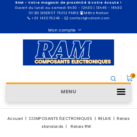
RAM - Votre magasin de proximité à votre écoute !
Ouvert du lundi au samedi 9h30 - 12h30 | 13h45 - 18h30
131 BD DIDEROT 75012 PARIS
Métro Nation
+33 143076245
-
contact@vdram.com
Mon compte
0
MENU
Accueil
COMPOSANTS ÉLECTRONIQUES
RELAIS
Relais
standards
Relais RW