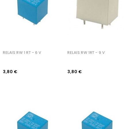
RELAIS RW 1 RT - 6 V
RELAIS RW 1RT - 9 V
3,80 €
3,80 €
AJOUTER AU PANIER
AJOUTER AU PANIER