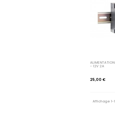
AJOUTER AU PANIER
ALIMENTATION 
- 12V 2A
25,00 €
Affichage 1-1