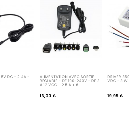
AJOUTER AU PANIER
AJOUTER AU PANIER
5V DC - 2.4A - 
ALIMENTATION AVEC SORTIE 
DRIVER 350
RÉGLABLE - DE 100-240V - DE 3 
VDC - 8 W
À 12 VCC - 2.5 A + 6...
16,00 €
19,95 €