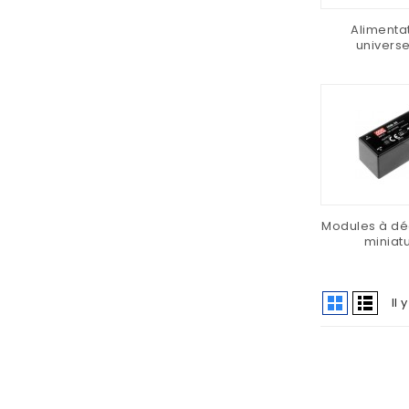
Alimenta
universe
Modules à d
miniat
Il 