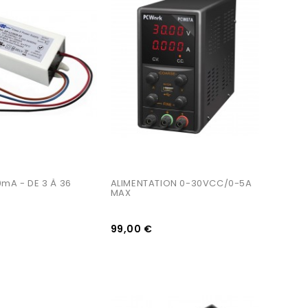
AJOUTER AU PANIER
mA - DE 3 À 36 
ALIMENTATION 0-30VCC/0-5A 
MAX
99,00 €