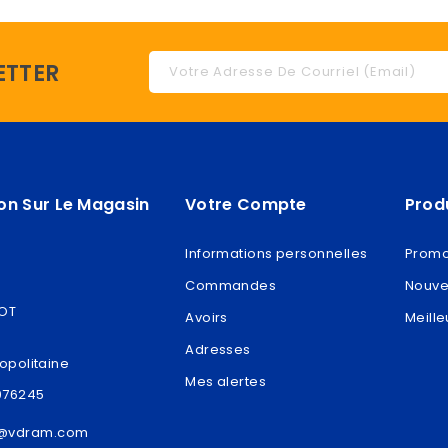
ETTER
on Sur Le Magasin
Votre Compte
Prod
Informations personnelles
Promo
Commandes
Nouve
ROT
Avoirs
Meille
Adresses
opolitaine
Mes alertes
076245
t@vdram.com