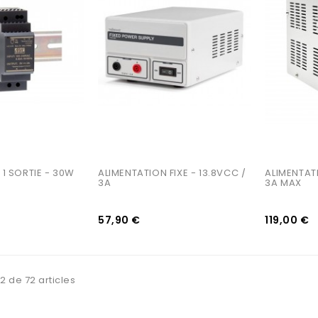
AJOUTER AU PANIER
AJOUTER AU PANIER
1 SORTIE - 30W 
ALIMENTATION FIXE - 13.8VCC / 
ALIMENTAT
3A
3A MAX
57,90 €
119,00 €
2 de 72 articles