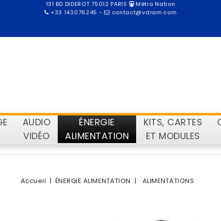
131 BD DIDEROT 75012 PARIS
Métro Nation
+33 143076245
-
contact@vdram.com
GE
AUDIO
ÉNERGIE
KITS, CARTES
VIDÉO
ALIMENTATION
ET MODULES
Accueil
ÉNERGIE ALIMENTATION
ALIMENTATIONS