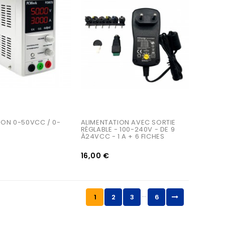
AJOUTER AU PANIER
ION 0-50VCC / 0-
ALIMENTATION AVEC SORTIE 
RÉGLABLE - 100-240V - DE 9 
À24VCC - 1 A + 6 FICHES
16,00 €
…
1
2
3
6