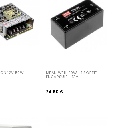
AJOUTER AU PANIER
ION 12V 50W
MEAN WELL 20W - 1 SORTIE - 
ENCAPSULÉ - 12V
24,90 €