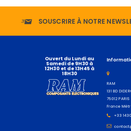
SOUSCRIRE À NOTRE NEWSL
Ouvert du Lundi au
Informati
Samedi de 9H30 à
12H30 et de 13H45 à
18H30
RAM
131 BD DIDE
75012 PARIS
France Métr
+33 143
contac