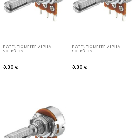
POTENTIOMÈTRE ALPHA 
POTENTIOMÈTRE ALPHA 
200kΩ LIN
500kΩ LIN
3,90 €
3,90 €
AJOUTER AU PANIER