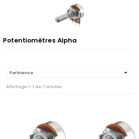
Potentiomètres Alpha

Pertinence
Affichage 1-7 de 7 articles
AJOUTER AU PANIER
AJOUTER AU PANIER