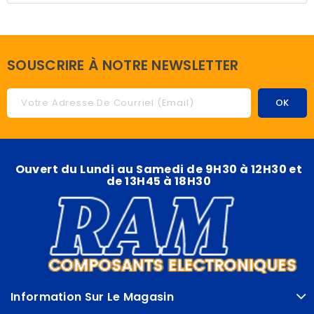
SOUSCRIRE À NOTRE NEWSLETTER
Ouvert du Lundi au Samedi de 9H30 à 12H30 et
de 13H45 à 18H30
Information Sur Le Magasin