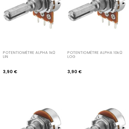
POTENTIOMÈTRE ALPHA 1kΩ 
POTENTIOMÈTRE ALPHA 10kΩ 
LIN
LOG
3,90 €
3,90 €
AJOUTER AU PANIER
AJOUTER AU PANIER