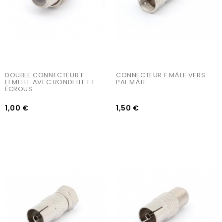
DOUBLE CONNECTEUR F 
CONNECTEUR F MÂLE VERS 
FEMELLE AVEC RONDELLE ET 
PAL MÂLE
ÉCROUS
1,00 €
1,50 €
AJOUTER AU PANIER
AJOUTER AU PANIER