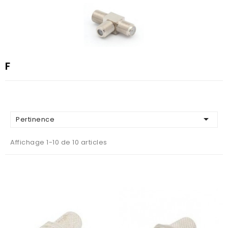
F

Pertinence
Affichage 1-10 de 10 articles
AJOUTER AU PANIER
AJOUTER AU PANIER