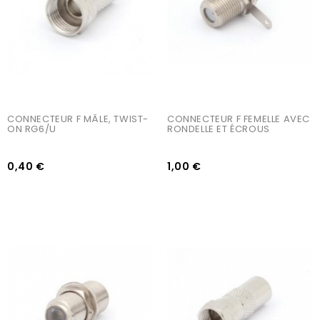
CONNECTEUR F MÂLE, TWIST-
CONNECTEUR F FEMELLE AVEC 
ON RG6/U
RONDELLE ET ÉCROUS
0,40 €
1,00 €
AJOUTER AU PANIER
AJOUTER AU PANIER