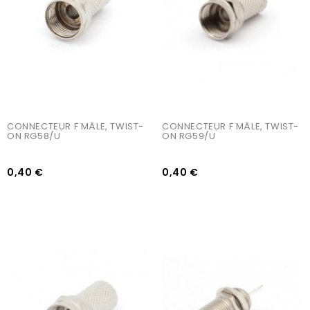
CONNECTEUR F MÂLE, TWIST-
CONNECTEUR F MÂLE, TWIST-
ON RG58/U
ON RG59/U
0,40 €
0,40 €
AJOUTER AU PANIER
AJOUTER AU PANIER