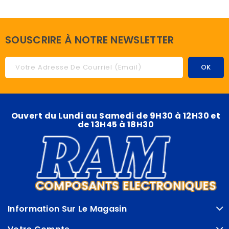
SOUSCRIRE À NOTRE NEWSLETTER
Ouvert du Lundi au Samedi de 9H30 à 12H30 et
de 13H45 à 18H30
Information Sur Le Magasin