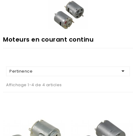
Moteurs en courant continu

Pertinence
Affichage 1-4 de 4 articles
AJOUTER AU PANIER
AJOUTER AU PANIER