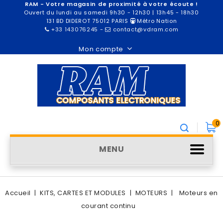
RAM - Votre magasin de proximité à votre écoute !
Ouvert du lundi au samedi 9h30 - 12h30 | 13h45 - 18h30
131 BD DIDEROT 75012 PARIS
Métro Nation
+33 143076245
-
contact@vdram.com
Mon compte
0
MENU
Accueil
KITS, CARTES ET MODULES
MOTEURS
Moteurs en
courant continu