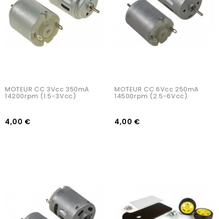
MOTEUR CC 3Vcc 350mA 
MOTEUR CC 6Vcc 250mA 
14200rpm (1.5-3Vcc)
14500rpm (2.5-6Vcc)
4,00 €
4,00 €
AJOUTER AU PANIER
AJOUTER AU PANIER