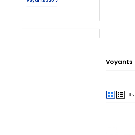
Voyants 220 V
Voyants 
Il 