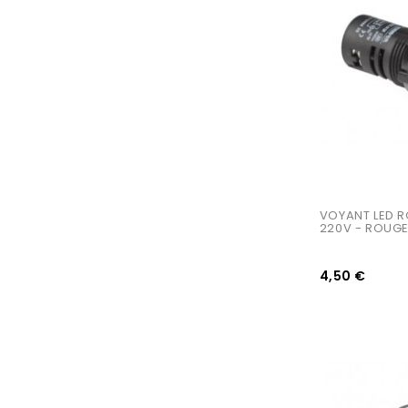
AJOUTER AU PANIER
VOYANT LED 
220V - ROUG
4,50 €
AJOUTER AU PANIER