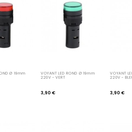
AJOUTER AU PANIER
AJOUTER AU PANIER
ROND Ø 19mm 
VOYANT LED ROND Ø 19mm 
VOYANT LE
E
220V - VERT
220V - BLE
3,90 €
3,90 €