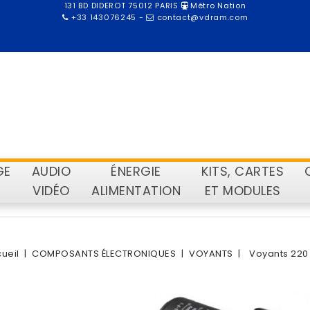
131 BD DIDEROT 75012 PARIS
Métro Nation
+33 143076245
-
contact@vdram.com
GE
AUDIO
ÉNERGIE
KITS, CARTES
VIDÉO
ALIMENTATION
ET MODULES
ueil
COMPOSANTS ÉLECTRONIQUES
VOYANTS
Voyants 220