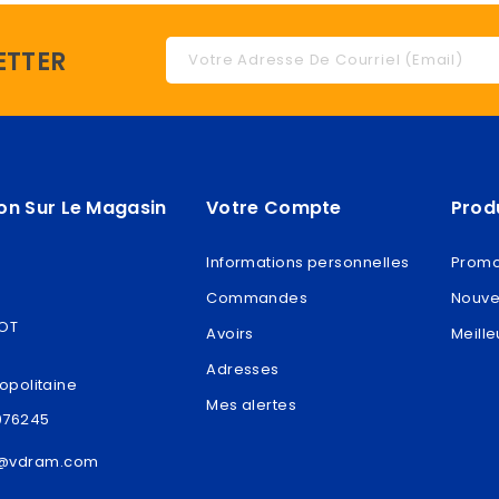
ETTER
on Sur Le Magasin
Votre Compte
Prod
Informations personnelles
Promo
Commandes
Nouve
ROT
Avoirs
Meille
Adresses
opolitaine
Mes alertes
076245
t@vdram.com