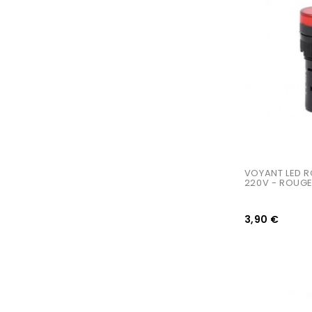
AJOUTER AU PANIER
VOYANT LED 
220V - ROUG
3,90 €