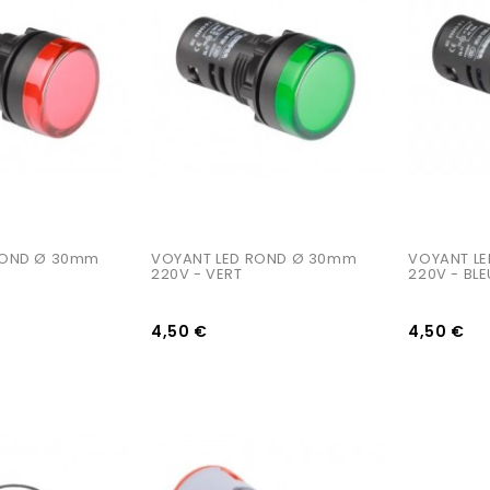
AJOUTER AU PANIER
AJOUTER AU PANIER
ROND Ø 30mm 
VOYANT LED ROND Ø 30mm 
VOYANT L
E
220V - VERT
220V - BLE
4,50 €
4,50 €
AJOUTER AU PANIER