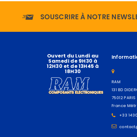
SOUSCRIRE À NOTRE NEWSL
Ouvert du Lundi au
Informati
Samedi de 9H30 à
12H30 et de 13H45 à
18H30
RAM
131 BD DIDE
75012 PARIS
France Métr
+33 143
contac