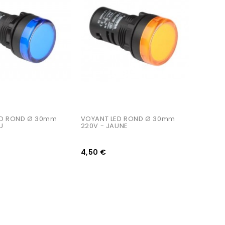
AJOUTER AU PANIER
ED ROND Ø 30mm 
VOYANT LED ROND Ø 30mm 
U
220V - JAUNE
4,50 €