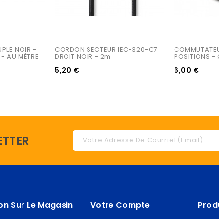
PLE NOIR - 
CORDON SECTEUR IEC-320-C7 
COMMUTATEUR
 - AU MÈTRE
DROIT NOIR - 2m
POSITIONS -
5,20 €
6,00 €
ETTER
on Sur Le Magasin
Votre Compte
Prod