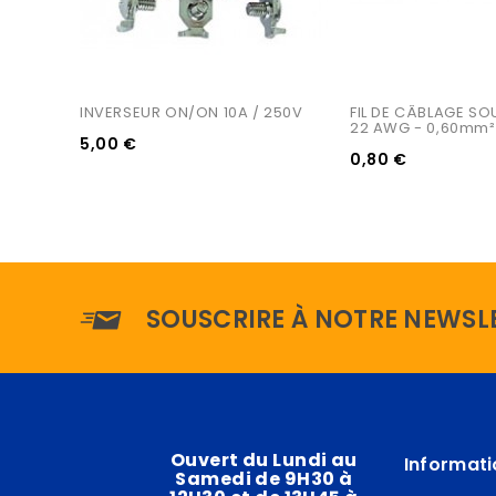
INVERSEUR ON/ON 10A / 250V
FIL DE CÂBLAGE SOU
22 AWG - 0,60mm²
5,00 €
0,80 €
SOUSCRIRE À NOTRE NEWSL
Ouvert du Lundi au
Informati
Samedi de 9H30 à