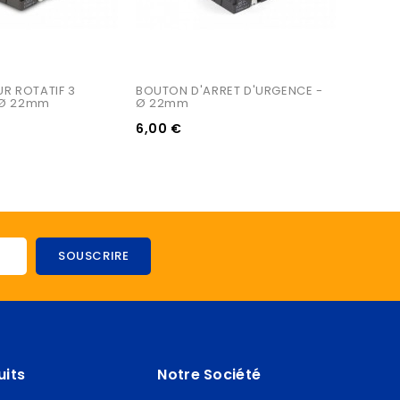
 ROTATIF 3 
BOUTON D'ARRET D'URGENCE - 
 Ø 22mm
Ø 22mm
6,00 €
uits
Notre Société