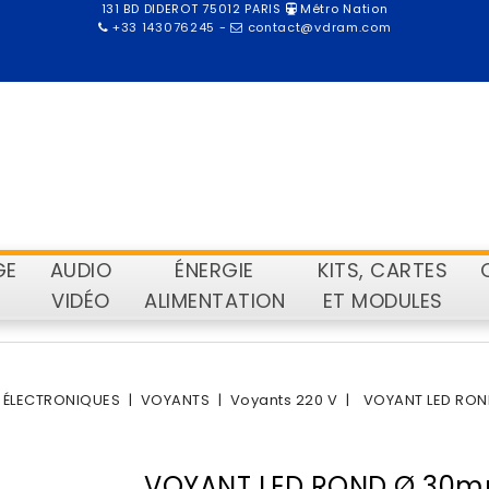
131 BD DIDEROT 75012 PARIS
Métro Nation
+33 143076245
-
contact@vdram.com
GE
AUDIO
ÉNERGIE
KITS, CARTES
VIDÉO
ALIMENTATION
ET MODULES
ÉLECTRONIQUES
VOYANTS
Voyants 220 V
VOYANT LED RON
VOYANT LED ROND Ø 30mm