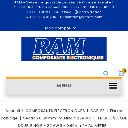
RAM - Votre magasin de proximité à votre écoute !
Ouvert du lundi au samedi 9h30 - 12h30 | 13h45 - 18h30
131 BD DIDEROT 75012 PARIS
Métro Nation
+33 143076245
-
contact@vdram.com
Mon compte
0
MENU
Accueil
COMPOSANTS ÉLECTRONIQUES
CÂBLES
Fils de
câblage
Section 0.60 mm² multibrin 22AWG
FIL DE CÂBLAGE
SOUPLE NOIR - 22 AWG - 0,60mm² - AU MÈTRE