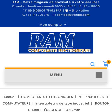
RAM - Votre magasin de proximité à votre écoute !
Ouvert du lundi au samedi 9h30 - 12h30 | 13h45 - 18h30
131 BD DIDEROT 75012 PARIS
Métro Nation
+33 143076245
-
contact@vdram.com
Mon compte
0
MENU
Accueil
COMPOSANTS ÉLECTRONIQUES
INTERRUPTEURS ET
COMMUTATEURS
Interrupteurs de type industriel
BOUTON
D'ARRET D'URGENCE - Ø 22mm