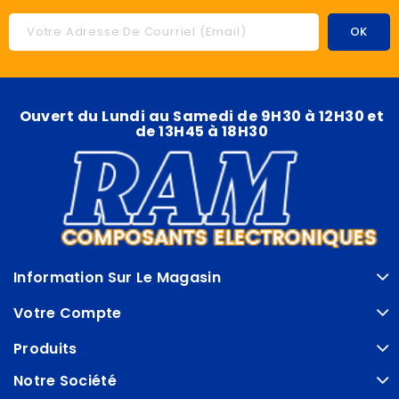
Ouvert du Lundi au Samedi de 9H30 à 12H30 et
de 13H45 à 18H30
Information Sur Le Magasin
Votre Compte
Produits
Notre Société