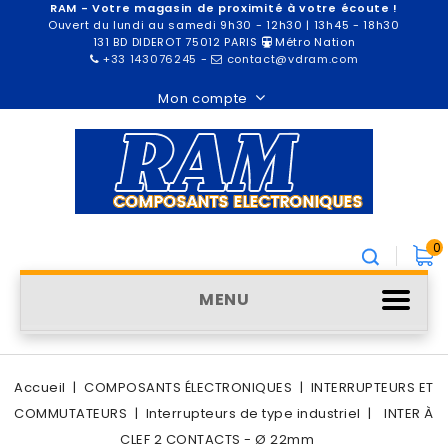
RAM - Votre magasin de proximité à votre écoute !
Ouvert du lundi au samedi 9h30 - 12h30 | 13h45 - 18h30
131 BD DIDEROT 75012 PARIS
Métro Nation
+33 143076245
-
contact@vdram.com
Mon compte
0
MENU
Accueil
COMPOSANTS ÉLECTRONIQUES
INTERRUPTEURS ET
COMMUTATEURS
Interrupteurs de type industriel
INTER À
CLEF 2 CONTACTS - Ø 22mm