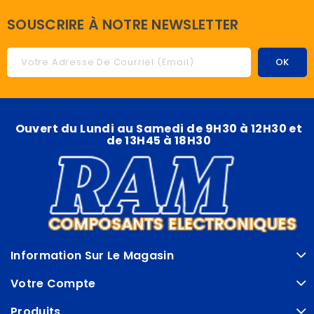
SOUSCRIRE À NOTRE NEWSLETTER
Ouvert du Lundi au Samedi de 9H30 à 12H30 et
de 13H45 à 18H30
Information Sur Le Magasin
Votre Compte
Produits