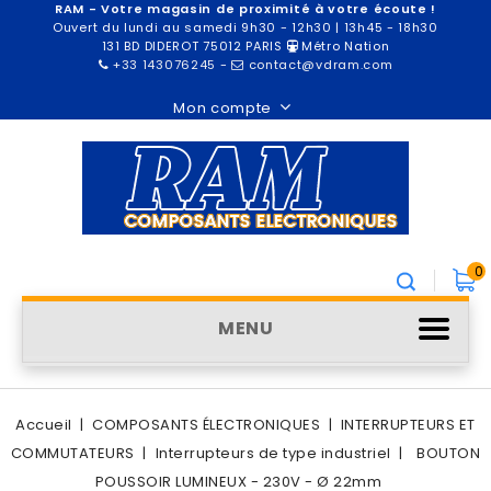
RAM - Votre magasin de proximité à votre écoute !
Ouvert du lundi au samedi 9h30 - 12h30 | 13h45 - 18h30
131 BD DIDEROT 75012 PARIS
Métro Nation
+33 143076245
-
contact@vdram.com
Mon compte
0
MENU
Accueil
COMPOSANTS ÉLECTRONIQUES
INTERRUPTEURS ET
COMMUTATEURS
Interrupteurs de type industriel
BOUTON
POUSSOIR LUMINEUX - 230V - Ø 22mm