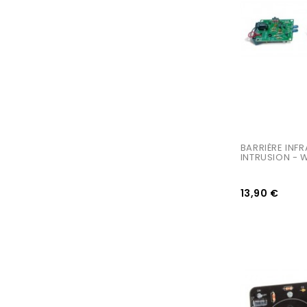
BARRIÈRE INF
INTRUSION - 
13,90 €
AJOUTER AU PANIER