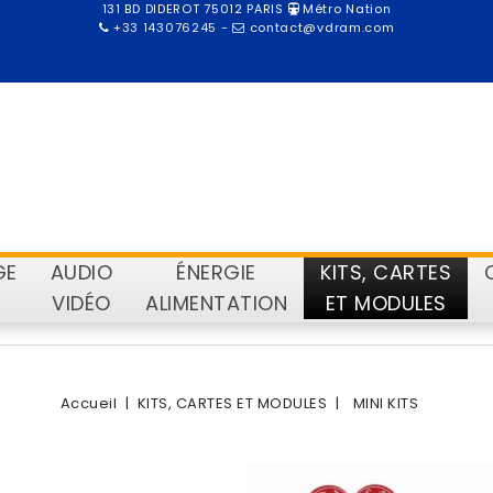
131 BD DIDEROT 75012 PARIS
Métro Nation
+33 143076245
-
contact@vdram.com
GE
AUDIO
ÉNERGIE
KITS, CARTES
VIDÉO
ALIMENTATION
ET MODULES
Accueil
KITS, CARTES ET MODULES
MINI KITS