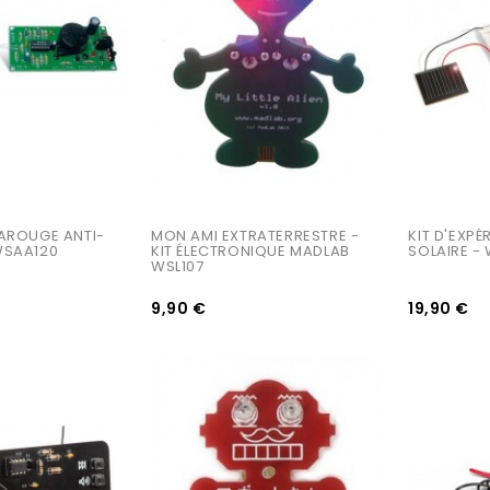
RAROUGE ANTI-
MON AMI EXTRATERRESTRE - 
KIT D'EXPÉ
WSAA120
KIT ÉLECTRONIQUE MADLAB 
SOLAIRE -
WSL107
9,90 €
19,90 €
AJOUTER AU PANIER
AJOUTER AU PANIER