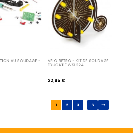
IATION AU SOUDAGE - 
VÉLO RÉTRO - KIT DE SOUDAGE 
ÉDUCATIF WSL224
22,95 €
…
1
2
3
6