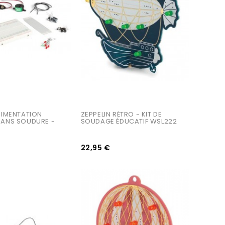
RIMENTATION 
ZEPPELIN RÉTRO - KIT DE 
SANS SOUDURE - 
SOUDAGE ÉDUCATIF WSL222
22,95 €
AJOUTER AU PANIER