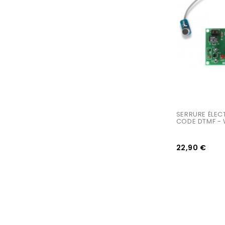
SERRURE ÉLEC
CODE DTMF - 
22,90 €
AJOUTER AU PANIER