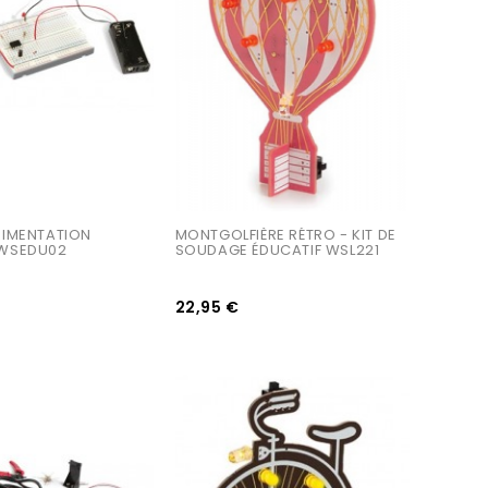
RIMENTATION 
MONTGOLFIÈRE RÉTRO - KIT DE 
 WSEDU02
SOUDAGE ÉDUCATIF WSL221
22,95 €
AJOUTER AU PANIER