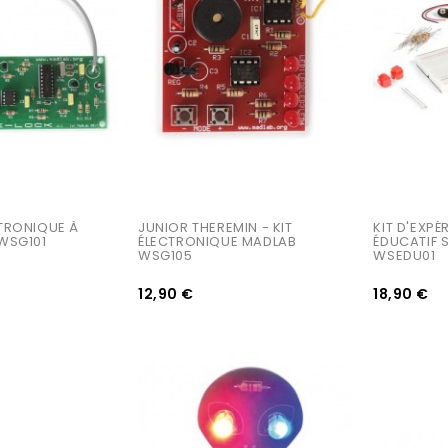
TRONIQUE À 
JUNIOR THEREMIN - KIT 
KIT D'EXPÉ
WSG101
ÉLECTRONIQUE MADLAB 
ÉDUCATIF 
WSG105
WSEDU01
12,90 €
18,90 €
AJOUTER AU PANIER
AJOUTER AU PANIER