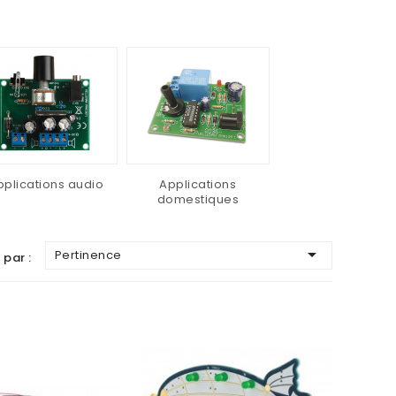
pplications audio
Applications
domestiques

Pertinence
 par :
AJOUTER AU PANIER