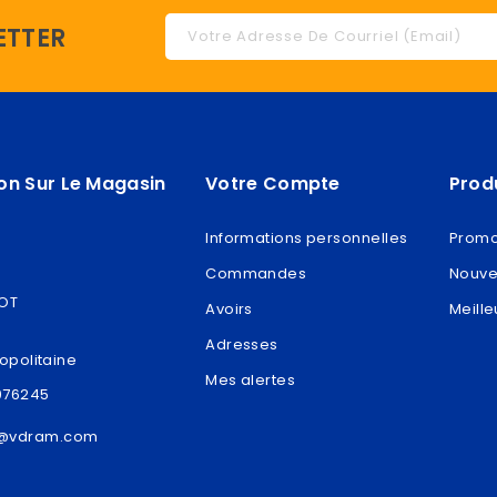
ETTER
on Sur Le Magasin
Votre Compte
Prod
Informations personnelles
Promo
Commandes
Nouve
ROT
Avoirs
Meille
Adresses
opolitaine
Mes alertes
076245
t@vdram.com