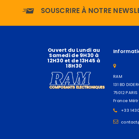
SOUSCRIRE À NOTRE NEWSL
Ouvert du Lundi au
Informati
Samedi de 9H30 à
12H30 et de 13H45 à
18H30
RAM
131 BD DIDE
75012 PARIS
France Métr
+33 143
contac