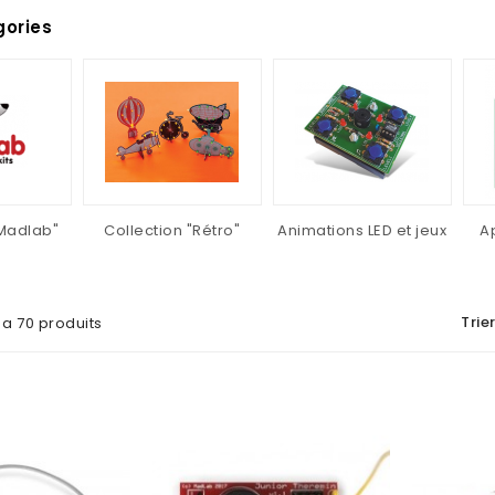
ories
"Madlab"
Collection "Rétro"
Animations LED et jeux
A
Trier
y a 70 produits
AJOUTER AU PANIER
AJOUTER AU PANIER