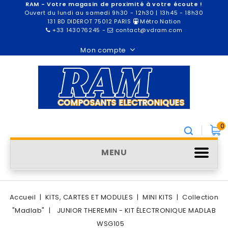
RAM - Votre magasin de proximité à votre écoute !
Ouvert du lundi au samedi 9h30 - 12h30 | 13h45 - 18h30
131 BD DIDEROT 75012 PARIS
Métro Nation
+33 143076245
-
contact@vdram.com
Mon compte
0
MENU
Accueil
KITS, CARTES ET MODULES
MINI KITS
Collection
"Madlab"
JUNIOR THEREMIN - KIT ÉLECTRONIQUE MADLAB
WSG105