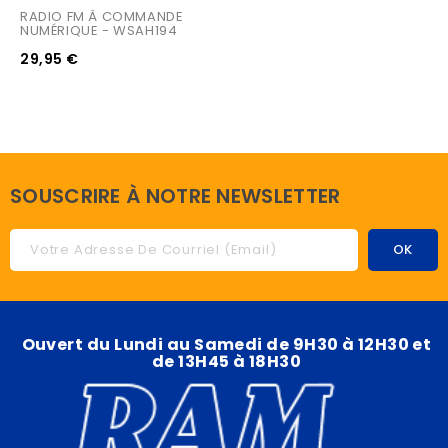
RADIO FM À COMMANDE 
NUMÉRIQUE - WSAH194
29,95 €
SOUSCRIRE À NOTRE NEWSLETTER
Ouvert du Lundi au Samedi de 9H30 à 12H30 et
de 13H45 à 18H30