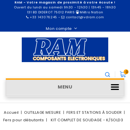
RAM - Votre magasin de proximité à votre écoute !
Ouvert du lundi au samedi 9h30 - 12h30 | 13h45 - 18h30
131 BD DIDEROT 75012 PARIS
Métro Nation
+33 143076245
-
contact@vdram.com
Mon compte
0
MENU
Accueil
OUTILLAGE MESURE
FERS ET STATIONS À SOUDER
Fers pour débutants
KIT COMPLET DE SOUDAGE - K/SOLD3