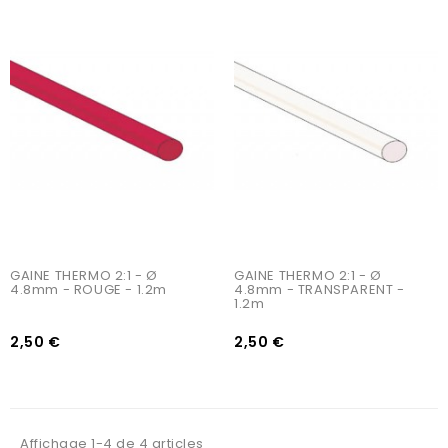
AJOUTER AU PANIER
AJOUTER AU PANIER
GAINE THERMO 2:1 - Ø 
GAINE THERMO 2:1 - Ø 
4.8mm - ROUGE - 1.2m
4.8mm - TRANSPARENT - 
1.2m
2,50 €
2,50 €
Affichage 1-4 de 4 articles