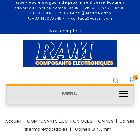
RAM - Votre magasin de proximité à votre écoute !
Ouvert du lundi au samedi 9h30 - 12h30 | 13h45 - 18h30
131 BD DIDEROT 75012 PARIS
Métro Nation
+33 143076245
-
contact@vdram.com
Mon compte
0
MENU
Accueil
COMPOSANTS ÉLECTRONIQUES
GAINES
Gaines
thermorétractables
Gaines Ø 4.8mm