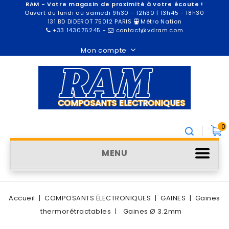
RAM - Votre magasin de proximité à votre écoute !
Ouvert du lundi au samedi 9h30 - 12h30 | 13h45 - 18h30
131 BD DIDEROT 75012 PARIS
Métro Nation
+33 143076245
-
contact@vdram.com
Mon compte
0
MENU
Accueil
COMPOSANTS ÉLECTRONIQUES
GAINES
Gaines
thermorétractables
Gaines Ø 3.2mm