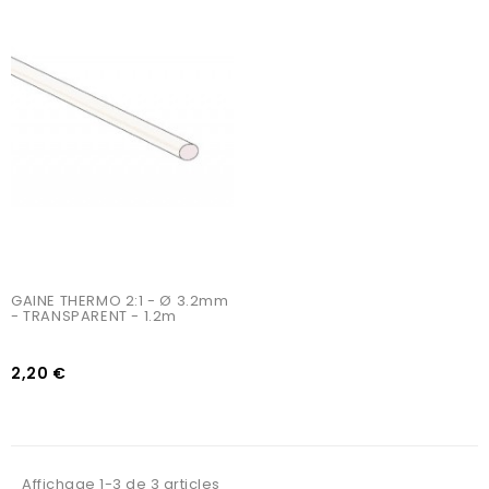
AJOUTER AU PANIER
GAINE THERMO 2:1 - Ø 3.2mm 
- TRANSPARENT - 1.2m
2,20 €
Affichage 1-3 de 3 articles