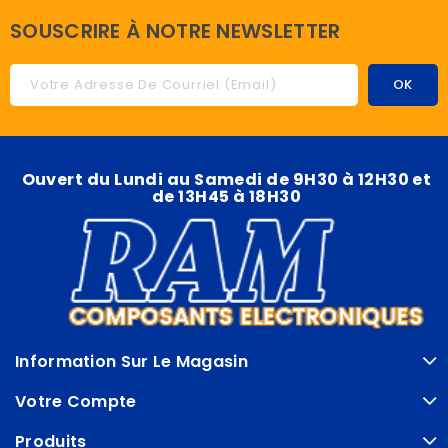
SOUSCRIRE À NOTRE NEWSLETTER
Ouvert du Lundi au Samedi de 9H30 à 12H30 et
de 13H45 à 18H30
Information Sur Le Magasin
Votre Compte
Produits