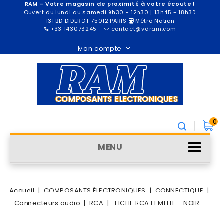
RAM - Votre magasin de proximité à votre écoute !
Ouvert du lundi au samedi 9h30 - 12h30 | 13h45 - 18h30
131 BD DIDEROT 75012 PARIS
Métro Nation
+33 143076245
-
contact@vdram.com
Mon compte
0
MENU
Accueil
COMPOSANTS ÉLECTRONIQUES
CONNECTIQUE
Connecteurs audio
RCA
FICHE RCA FEMELLE - NOIR