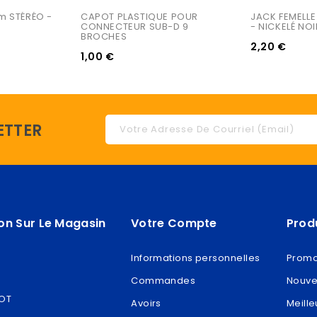
 STÉRÉO - 
CAPOT PLASTIQUE POUR 
JACK FEMELLE
CONNECTEUR SUB-D 9 
- NICKELÉ NOI
BROCHES
2,20 €
1,00 €
ETTER
on Sur Le Magasin
Votre Compte
Prod
Informations personnelles
Promo
Commandes
Nouve
ROT
Avoirs
Meille