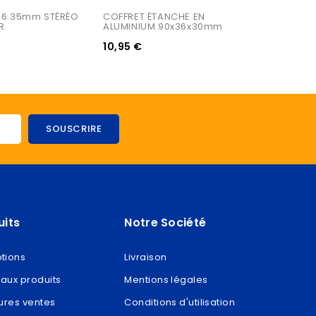
 6.35mm STÉRÉO 
COFFRET ÉTANCHE EN 
R
ALUMINIUM 90x36x30mm
10,95 €
uits
Notre Société
tions
Livraison
aux produits
Mentions légales
ures ventes
Conditions d'utilisation