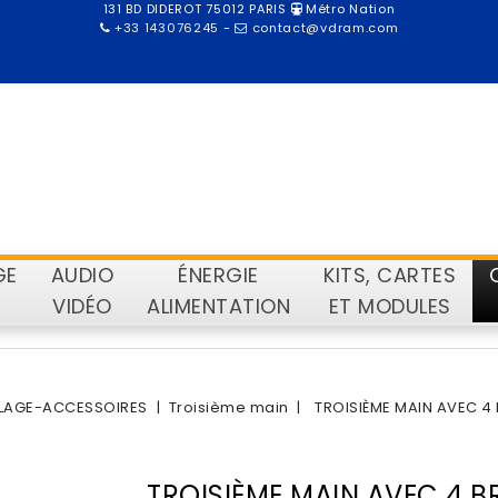
131 BD DIDEROT 75012 PARIS
Métro Nation
+33 143076245
-
contact@vdram.com
GE
AUDIO
ÉNERGIE
KITS, CARTES
VIDÉO
ALIMENTATION
ET MODULES
LLAGE-ACCESSOIRES
Troisième main
TROISIÈME MAIN AVEC 4
TROISIÈME MAIN AVEC 4 B