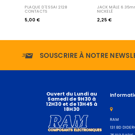
PLAQUE D'ESSAI 2128 
JACK MÂLE 6.35mm
CONTACTS
NICKELÉ
5,00 €
2,25 €
SOUSCRIRE À NOTRE NEWSL
Ouvert du Lundi au
Informati
Samedi de 9H30 à
12H30 et de 13H45 à
18H30
RAM
131 BD DIDE