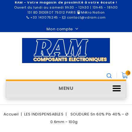
RAM - Votre magasin de proximité à votre écoute !
Ouvert du lundi au samedi 9h30 - 12h30 | 13h45 - 18h30
131 BD DIDEROT 75012 PARIS
Métro Nation
+33 143076245
-
contact@vdram.com
Mon compte
0
MENU
Accueil
LES INDISPENSABLES
SOUDURE Sn 60% Pb 40% - Ø
0.6mm - 100g