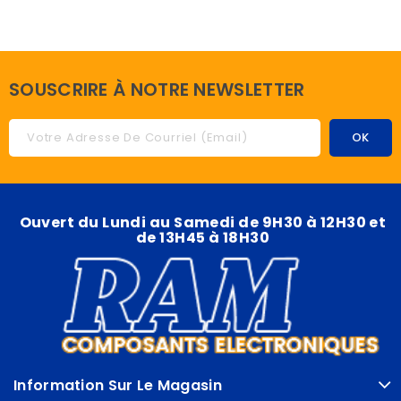
SOUSCRIRE À NOTRE NEWSLETTER
Ouvert du Lundi au Samedi de 9H30 à 12H30 et
de 13H45 à 18H30
Information Sur Le Magasin