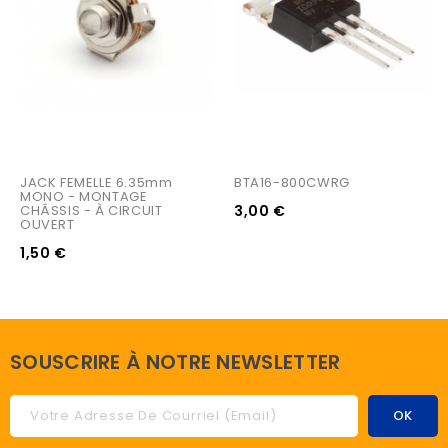
JACK FEMELLE 6.35mm 
BTA16-800CWRG
MONO - MONTAGE 
CHÂSSIS - À CIRCUIT 
3,00 €
OUVERT
1,50 €
SOUSCRIRE À NOTRE NEWSLETTER