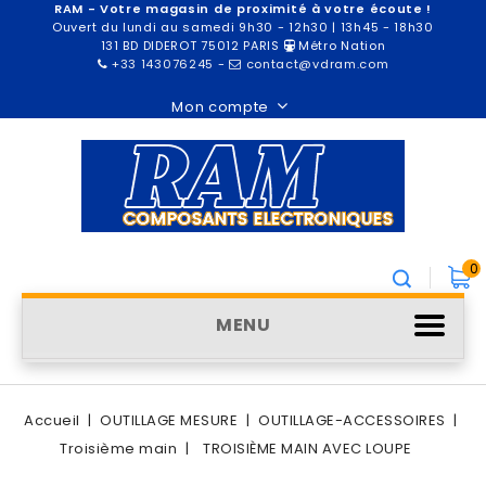
RAM - Votre magasin de proximité à votre écoute !
Ouvert du lundi au samedi 9h30 - 12h30 | 13h45 - 18h30
131 BD DIDEROT 75012 PARIS
Métro Nation
+33 143076245
-
contact@vdram.com
Mon compte
0
MENU
Accueil
OUTILLAGE MESURE
OUTILLAGE-ACCESSOIRES
Troisième main
TROISIÈME MAIN AVEC LOUPE