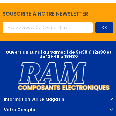
SOUSCRIRE À NOTRE NEWSLETTER
Ouvert du Lundi au Samedi de 9H30 à 12H30 et
de 13H45 à 18H30
Information Sur Le Magasin
Votre Compte