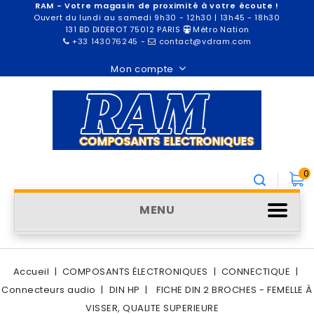
RAM - Votre magasin de proximité à votre écoute !
Ouvert du lundi au samedi 9h30 - 12h30 | 13h45 - 18h30
131 BD DIDEROT 75012 PARIS
Métro Nation
+33 143076245
-
contact@vdram.com
Mon compte
0
MENU
Accueil
COMPOSANTS ÉLECTRONIQUES
CONNECTIQUE
Connecteurs audio
DIN HP
FICHE DIN 2 BROCHES - FEMELLE À
VISSER, QUALITE SUPERIEURE