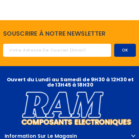
SOUSCRIRE À NOTRE NEWSLETTER
Ouvert du Lundi au Samedi de 9H30 à 12H30 et
de 13H45 à 18H30
Information Sur Le Magasin