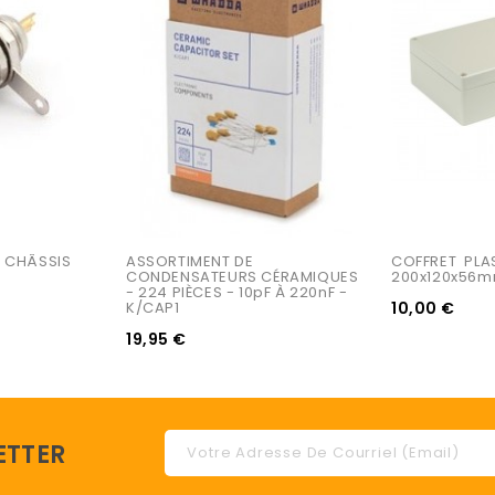
R CHÂSSIS
ASSORTIMENT DE 
COFFRET  PLA
CONDENSATEURS CÉRAMIQUES 
200x120x56
- 224 PIÈCES - 10pF À 220nF - 
K/CAP1
10,00 €
19,95 €
ETTER