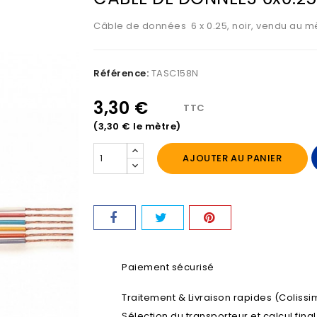
Câble de données 6 x 0.25, noir, vendu au m
Référence:
TASC158N
3,30 €
TTC
(3,30 € le mètre)
AJOUTER AU PANIER
Paiement sécurisé
Traitement & Livraison rapides (Colissim
Sélection du transporteur et calcul fina