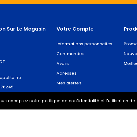
on Sur Le Magasin
Votre Compte
Prod
Informations personnelles
Promo
Commandes
Nouve
ROT
Avoirs
Meille
Adresses
opolitaine
Mes alertes
076245
t@vdram.com
ous acceptez notre politique de confidentialité et l'utilisation d