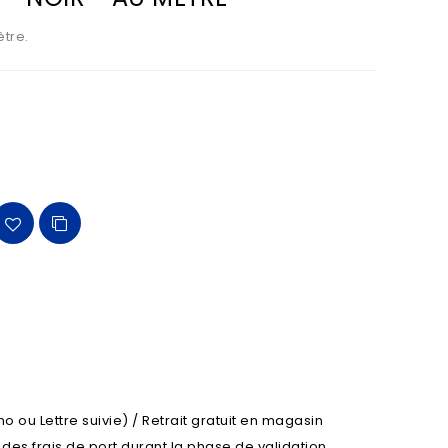
ètre.
o ou Lettre suivie) / Retrait gratuit en magasin
l des frais de port durant la phase de validation