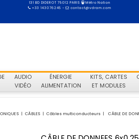
131 BD DIDEROT 75012 PARIS
Métro Nation
+33 143076245
-
contact@vdram.com
GE
AUDIO
ÉNERGIE
KITS, CARTES
VIDÉO
ALIMENTATION
ET MODULES
RONIQUES
CÂBLES
Câbles multiconducteurs
CÂBLE DE DONN
CÂBLE DE DONNEES 6x0.25