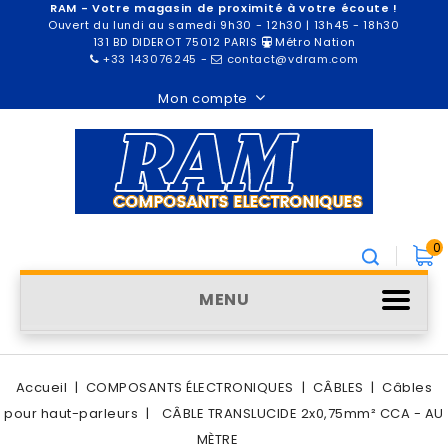
RAM - Votre magasin de proximité à votre écoute !
Ouvert du lundi au samedi 9h30 - 12h30 | 13h45 - 18h30
131 BD DIDEROT 75012 PARIS
Métro Nation
+33 143076245
-
contact@vdram.com
Mon compte
0
MENU
Accueil
COMPOSANTS ÉLECTRONIQUES
CÂBLES
Câbles
pour haut-parleurs
CÂBLE TRANSLUCIDE 2x0,75mm² CCA - AU
MÈTRE