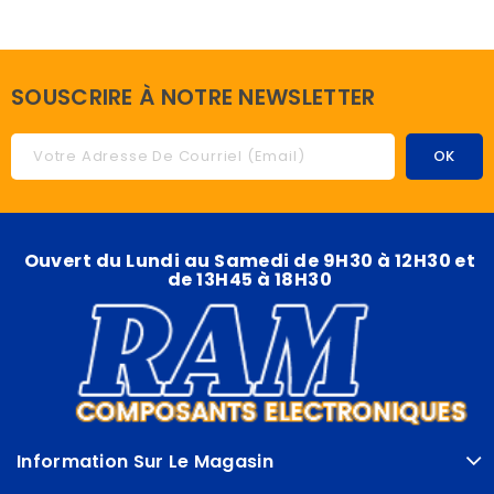
SOUSCRIRE À NOTRE NEWSLETTER
Ouvert du Lundi au Samedi de 9H30 à 12H30 et
de 13H45 à 18H30
Information Sur Le Magasin