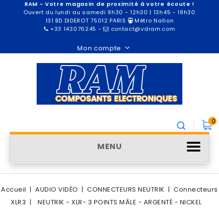
RAM - Votre magasin de proximité à votre écoute !
Ouvert du lundi au samedi 9h30 - 12h30 | 13h45 - 18h30
131 BD DIDEROT 75012 PARIS
Métro Nation
+33 143076245
-
contact@vdram.com
Mon compte
0
MENU
Accueil
AUDIO VIDÉO
CONNECTEURS NEUTRIK
Connecteurs
XLR3
NEUTRIK - XLR- 3 POINTS MÂLE - ARGENTÉ - NICKEL