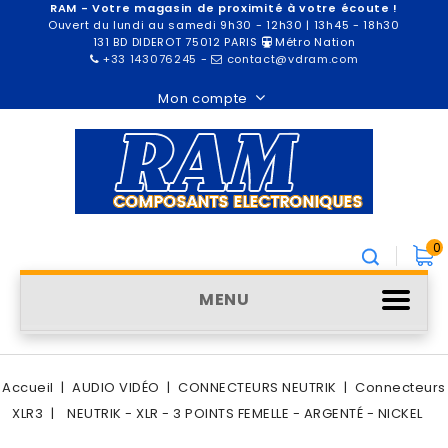
RAM - Votre magasin de proximité à votre écoute !
Ouvert du lundi au samedi 9h30 - 12h30 | 13h45 - 18h30
131 BD DIDEROT 75012 PARIS
Métro Nation
+33 143076245
-
contact@vdram.com
Mon compte
0
MENU
Accueil
AUDIO VIDÉO
CONNECTEURS NEUTRIK
Connecteurs
XLR3
NEUTRIK - XLR - 3 POINTS FEMELLE - ARGENTÉ - NICKEL