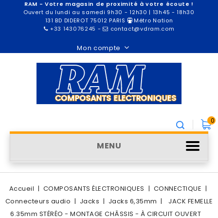
RAM - Votre magasin de proximité à votre écoute !
Ouvert du lundi au samedi 9h30 - 12h30 | 13h45 - 18h30
131 BD DIDEROT 75012 PARIS
Métro Nation
+33 143076245
-
contact@vdram.com
Mon compte
0
MENU
Accueil
COMPOSANTS ÉLECTRONIQUES
CONNECTIQUE
Connecteurs audio
Jacks
Jacks 6,35mm
JACK FEMELLE
6.35mm STÉRÉO - MONTAGE CHÂSSIS - À CIRCUIT OUVERT