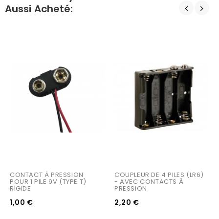
Aussi Acheté:
CONTACT À PRESSION 
COUPLEUR DE 4 PILES (LR6) 
POUR 1 PILE 9V (TYPE T) 
- AVEC CONTACTS À 
RIGIDE
PRESSION
1,00 €
2,20 €