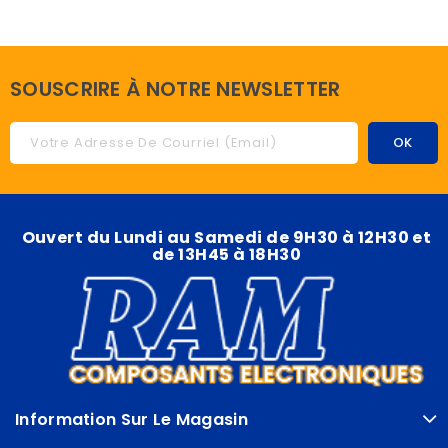
SOUSCRIRE À NOTRE NEWSLETTER
Ouvert du Lundi au Samedi de 9H30 à 12H30 et
de 13H45 à 18H30
Information Sur Le Magasin