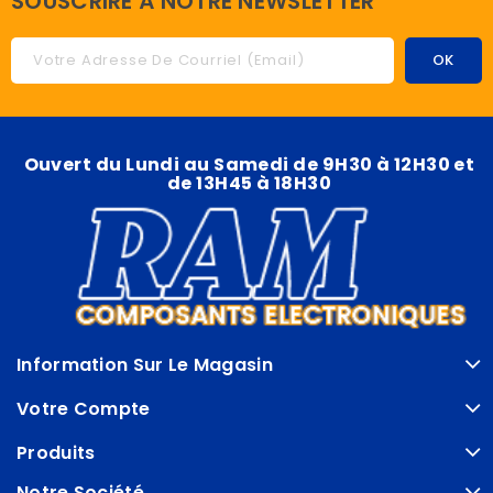
SOUSCRIRE À NOTRE NEWSLETTER
Ouvert du Lundi au Samedi de 9H30 à 12H30 et
de 13H45 à 18H30
Information Sur Le Magasin
Votre Compte
Produits
Notre Société