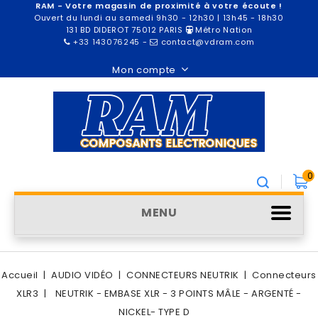
RAM - Votre magasin de proximité à votre écoute !
Ouvert du lundi au samedi 9h30 - 12h30 | 13h45 - 18h30
131 BD DIDEROT 75012 PARIS
Métro Nation
+33 143076245
-
contact@vdram.com
Mon compte
0
MENU
Accueil
AUDIO VIDÉO
CONNECTEURS NEUTRIK
Connecteurs
XLR3
NEUTRIK - EMBASE XLR - 3 POINTS MÂLE - ARGENTÉ -
NICKEL- TYPE D